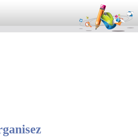
contenu
pied de page
rganisez