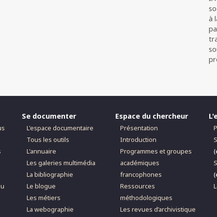
so
à 
pa
tr
so
pr
Se documenter
Espace du chercheur
L'
us
L'espace documentaire
Présentation
P
Tous les outils
Introduction
S
s
L'annuaire
Programmes et groupes
(
Les galeries multimédia
académiques
S
La bibliographie
francophones
(
du
Le blogue
Ressources
L
Les métiers
méthodologiques
La webographie
Les revues d’archivistique