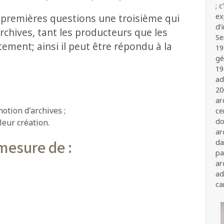
; 
x premières questions une troisième qui
ex
d’
rchives, tant les producteurs que les
Se
ement; ainsi il peut être répondu à la
19
gé
19
ad
20
ar
otion d'archives ;
ce
do
eur création.
ar
mesure de :
da
pa
ar
ad
ca