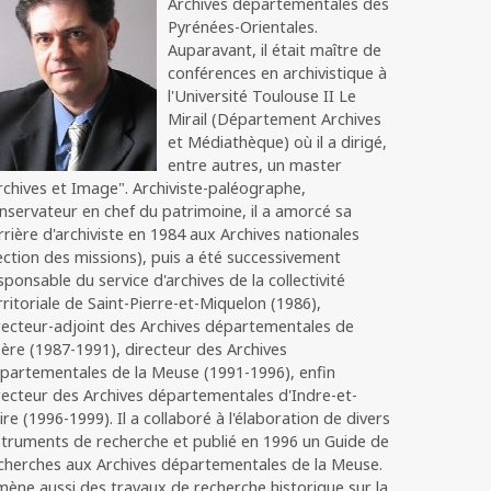
Archives départementales des
Pyrénées-Orientales.
Auparavant, il était maître de
conférences en archivistique à
l'Université Toulouse II Le
Mirail (Département Archives
et Médiathèque) où il a dirigé,
entre autres, un master
rchives et Image". Archiviste-paléographe,
nservateur en chef du patrimoine, il a amorcé sa
rrière d'archiviste en 1984 aux Archives nationales
ection des missions), puis a été successivement
sponsable du service d'archives de la collectivité
rritoriale de Saint-Pierre-et-Miquelon (1986),
recteur-adjoint des Archives départementales de
Isère (1987-1991), directeur des Archives
partementales de la Meuse (1991-1996), enfin
recteur des Archives départementales d'Indre-et-
ire (1996-1999). Il a collaboré à l'élaboration de divers
struments de recherche et publié en 1996 un Guide de
cherches aux Archives départementales de la Meuse.
 mène aussi des travaux de recherche historique sur la