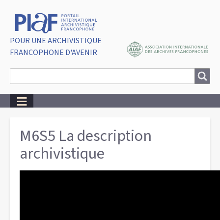
POUR UNE ARCHIVISTIQUE
FRANCOPHONE D'AVENIR
Search
Search
Breadcrumbs
M6S5 La description
archivistique