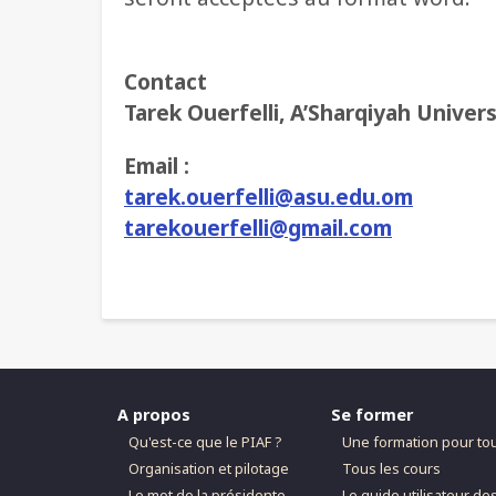
Contact
Tarek Ouerfelli, A’Sharqiyah Univer
Email :
tarek.ouerfelli@asu.edu.om
tarekouerfelli@gmail.com
A propos
Se former
Qu'est-ce que le PIAF ?
Une formation pour to
Organisation et pilotage
Tous les cours
Le mot de la présidente
Le guide utilisateur de