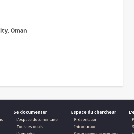
sity, Oman
Se documenter
Espace du chercheur
L'
us
L'espace documentaire
Présentation
P
Tous les outils
Introduction
S
s
L'annuaire
Programmes et groupes
(