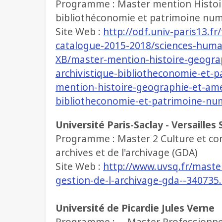
Programme : Master mention Histoire
bibliothéconomie et patrimoine nu
Site Web :
http://odf.univ-paris13.fr/
catalogue-2015-2018/sciences-huma
XB/master-mention-histoire-geogra
archivistique-bibliotheconomie-et
mention-histoire-geographie-et-ame
bibliotheconomie-et-patrimoine-nu
Université Paris-Saclay - Versailles
Programme : Master 2 Culture et co
archives et de l'archivage (GDA)
Site Web :
http://www.uvsq.fr/maste
gestion-de-l-archivage-gda--340735.
Université de Picardie Jules Verne
Programme : Master Professionnel, 