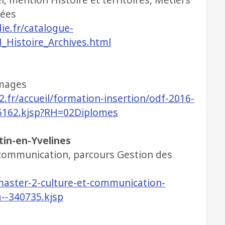
uées
ie.fr/catalogue-
_Histoire_Archives.html
images
2.fr/accueil/formation-insertion/odf-2016-
86162.kjsp?RH=02Diplomes
tin-en-Yvelines
ommunication, parcours Gestion des
master-2-culture-et-communication-
a--340735.kjsp