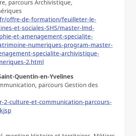
, parcours Archivistique,
mériques
fr/offre-de-formation/feuilleter-le-
ines-et-sociales-SHS/master-lmd-
phie-et-amenagement-specialite-
-patrimoine-numeriques-program-master-
nagement-specialite-archivistique-
meriques-2.html
 Saint-Quentin-en-Yvelines
mmunication, parcours Gestion des
r-2-culture-et-communication-parcours-
kjsp
mention Histoire et territoires, Métiers