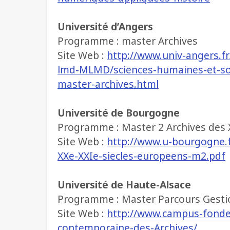
Université d’Angers
Programme : master Archives
Site Web :
http://www.univ-angers.f
lmd-MLMD/sciences-humaines-et-soc
master-archives.html
Université de Bourgogne
Programme : Master 2 Archives des X
Site Web :
http://www.u-bourgogne.f
XXe-XXIe-siecles-europeens-m2.pdf
Université de Haute-Alsace
Programme : Master Parcours Gesti
Site Web :
http://www.campus-fonder
contemporaine-des-Archives/