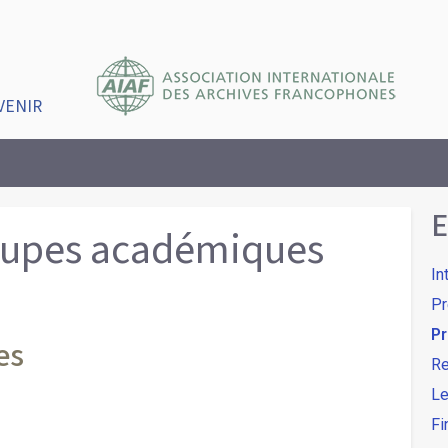
VENIR
E
oupes académiques
In
Pr
Pr
es
Re
Le
Fi