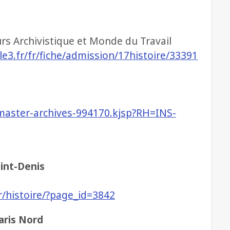
s Archivistique et Monde du Travail
lle3.fr/fr/fiche/admission/17histoire/33391
/master-archives-994170.kjsp?RH=INS-
aint-Denis
r/histoire/?page_id=3842
aris Nord