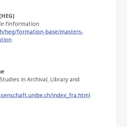
 (HEG)
 l’information
ch/heg/formation-base/masters-
ation
ne
dies in Archival, Library and
ssenschaft.unibe.ch/index_fra.html