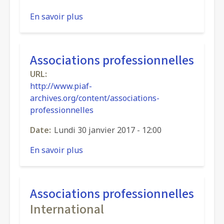
En savoir plus
sur
Les
listes
de
Associations professionnelles
discussions
URL
archivistiques
http://www.piaf-
archives.org/content/associations-
professionnelles
Date
Lundi 30 janvier 2017 - 12:00
En savoir plus
sur
Associations
professionnelles
Associations professionnelles
International