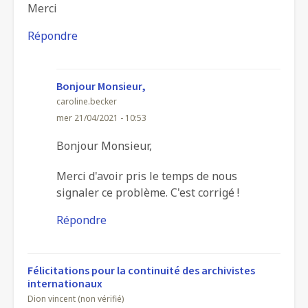
Merci
Répondre
Bonjour Monsieur,
caroline.becker
mer 21/04/2021 - 10:53
En
Bonjour Monsieur,
réponse
Merci d'avoir pris le temps de nous
à
signaler ce problème. C'est corrigé !
Module
Répondre
7
par
Patrice
Félicitations pour la continuité des archivistes
Hervé
internationaux
(non
Dion vincent (non vérifié)