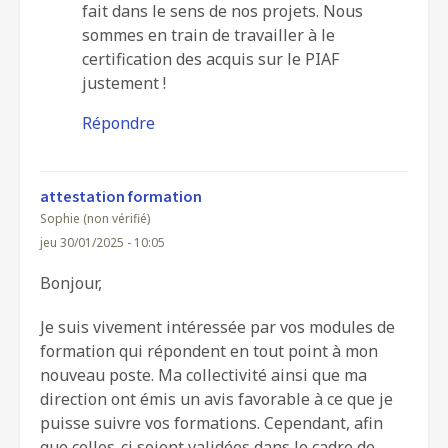
AVIS
fait dans le sens de nos projets. Nous
par
sommes en train de travailler à le
Ferdinand
certification des acquis sur le PIAF
justement !
BIZU…
(non
Répondre
vérifié)
attestation formation
Sophie (non vérifié)
jeu 30/01/2025 - 10:05
Bonjour,
Je suis vivement intéressée par vos modules de
formation qui répondent en tout point à mon
nouveau poste. Ma collectivité ainsi que ma
direction ont émis un avis favorable à ce que je
puisse suivre vos formations. Cependant, afin
que celles-ci soient validées dans le cadre de