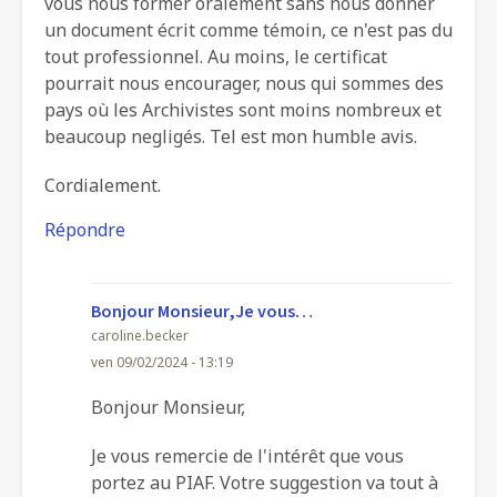
vous nous former oralement sans nous donner
un document écrit comme témoin, ce n'est pas du
tout professionnel. Au moins, le certificat
pourrait nous encourager, nous qui sommes des
pays où les Archivistes sont moins nombreux et
beaucoup negligés. Tel est mon humble avis.
Cordialement.
Répondre
Bonjour Monsieur,Je vous…
caroline.becker
ven 09/02/2024 - 13:19
En
Bonjour Monsieur,
réponse
Je vous remercie de l'intérêt que vous
à
portez au PIAF. Votre suggestion va tout à