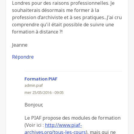
Londres pour des raisons professionnelles. Je
souhaiterais désormais me former à la
profession d’archiviste et à ses pratiques...J'ai cru
comprendre qu'il était possible de suivre une
formation à distance ?!
Jeanne
Répondre
Formation PIAF
admin.piaf
mer 25/05/2016 - 09:05
En
Bonjour,
réponse
Le PIAF propose des modules de formation
à
(Voir ici :
http://www.piaf-
Formation
archives.org/tous-les-cours
), mais qui ne