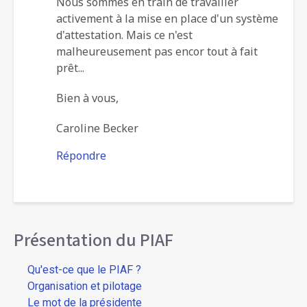
Nous sommes en train de travailler
formation
activement à la mise en place d'un système
par
d'attestation. Mais ce n'est
malheureusement pas encor tout à fait
Sophie
prêt...
(non
vérifié)
Bien à vous,
Caroline Becker
Répondre
Présentation du PIAF
Qu'est-ce que le PIAF ?
Organisation et pilotage
Le mot de la présidente