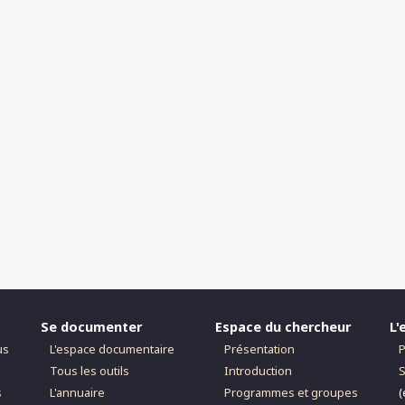
Se documenter
Espace du chercheur
L'
us
L'espace documentaire
Présentation
P
Tous les outils
Introduction
S
s
L'annuaire
Programmes et groupes
(