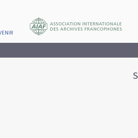
VENIR
S