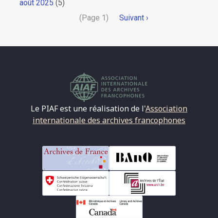
août 2025
(5)
Pagination
(Page 1)
Page
Suivant ›
suivante
Le PIAF est une réalisation de l'
Association
internationale des archives francophones