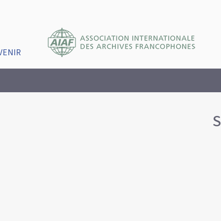
VENIR
S