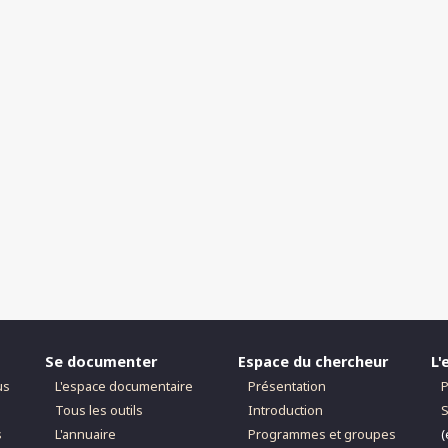
Se documenter
Espace du chercheur
L'
us
L'espace documentaire
Présentation
P
Tous les outils
Introduction
S
s
L'annuaire
Programmes et groupes
(