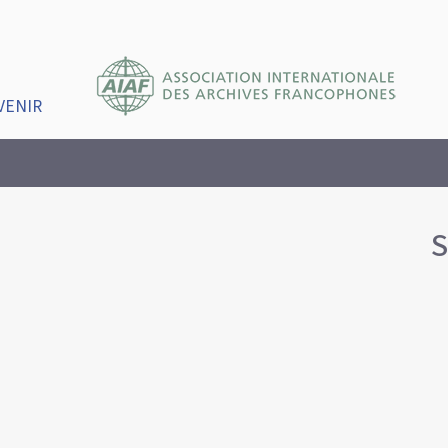
VENIR
S