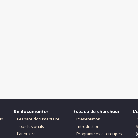
Se documenter
Espace du chercheur
L'
us
L'espace documentaire
Présentation
P
Tous les outils
Introduction
S
s
L'annuaire
Programmes et groupes
(