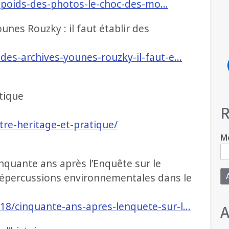
/le-poids-des-photos-le-choc-des-mo…
unes Rouzky : il faut établir des
-des-archives-younes-rouzky-il-faut-e…
tique
R
re-heritage-et-pratique/
Mo
nquante ans après l’Enquête sur le
: répercussions environnementales dans le
18/cinquante-ans-apres-lenquete-sur-l…
A