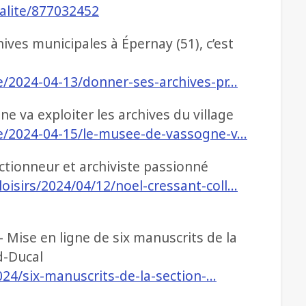
ualite/877032452
ives municipales à Épernay (51), c’est
le/2024-04-13/donner-ses-archives-pr…
e va exploiter les archives du village
cle/2024-04-15/le-musee-de-vassogne-v…
ectionneur et archiviste passionné
oisirs/2024/04/12/noel-cressant-coll…
 Mise en ligne de six manuscrits de la
d-Ducal
2024/six-manuscrits-de-la-section-…