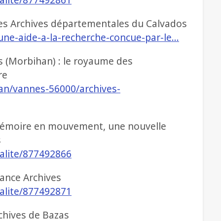
les Archives départementales du Calvados
une-aide-a-la-recherche-concue-par-le…
 (Morbihan) : le royaume des
re
an/vannes-56000/archives-
e mémoire en mouvement, une nouvelle
s
ualite/877492866
rance Archives
ualite/877492871
chives de Bazas