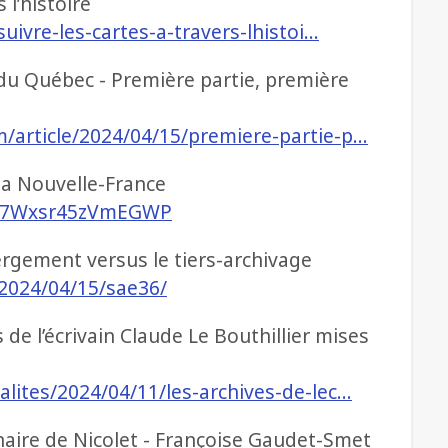
s l’histoire
suivre-les-cartes-a-travers-lhistoi…
 du Québec - Première partie, première
/article/2024/04/15/premiere-partie-p…
 la Nouvelle-France
RG7Wxsr45zVmEGWP
ergement versus le tiers-archivage
/2024/04/15/sae36/
de l’écrivain Claude Le Bouthillier mises
lites/2024/04/11/les-archives-de-lec…
naire de Nicolet - Françoise Gaudet-Smet