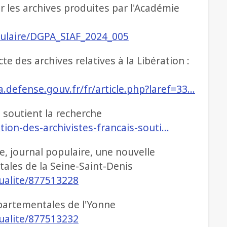
r les archives produites par l'Académie
irculaire/DGPA_SIAF_2024_005
e des archives relatives à la Libération :
efense.gouv.fr/fr/article.php?laref=33…
s soutient la recherche
tion-des-archivistes-francais-souti…
e, journal populaire, une nouvelle
ales de la Seine-Saint-Denis
tualite/877513228
épartementales de l'Yonne
tualite/877513232