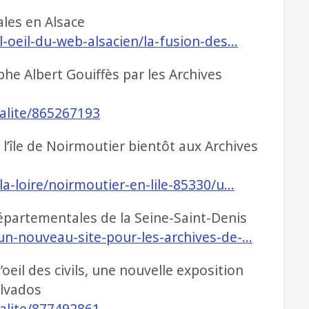
les en Alsace
l-oeil-du-web-alsacien/la-fusion-des…
he Albert Gouiffès par les Archives
ualite/865267193
l’île de Noirmoutier bientôt aux Archives
la-loire/noirmoutier-en-lile-85330/u…
épartementales de la Seine-Saint-Denis
un-nouveau-site-pour-les-archives-de-…
l’oeil des civils, une nouvelle exposition
alvados
ualite/877492861