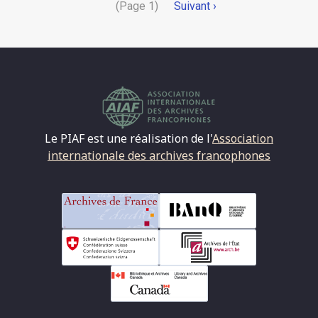
Pagination
(Page 1)
Page
Suivant ›
suivante
Le PIAF est une réalisation de l'
Association
internationale des archives francophones