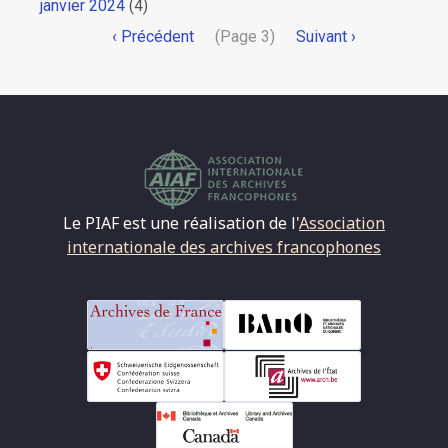
janvier 2024
(4)
Pagination
Page
‹ Précédent
(Page 3)
Page
Suivant ›
précédente
suivante
Le PIAF est une réalisation de l'
Association
internationale des archives francophones