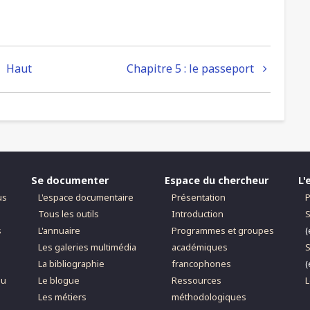
Haut
Chapitre 5 : le passeport
Se documenter
Espace du chercheur
L'
us
L'espace documentaire
Présentation
P
Tous les outils
Introduction
S
s
L'annuaire
Programmes et groupes
(
Les galeries multimédia
académiques
S
La bibliographie
francophones
(
du
Le blogue
Ressources
L
Les métiers
méthodologiques