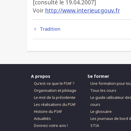
[consulté le 19.04.2007]
Voir
http://www.interieur.gouv.fr
Liens
Tradition
transversaux
de
livre
pour
A propos
Se former
Références
Qu'est-ce que le PIAF ?
Une formation pour to
Organisation et pilotage
Tous les cours
Le mot de la présidente
Le guide utilisateur de
Les réalisations du PIAF
cours
Histoire du PIAF
Le glossaire
Actualités
Les journaux de bord 
Donnez votre avis !
STIA