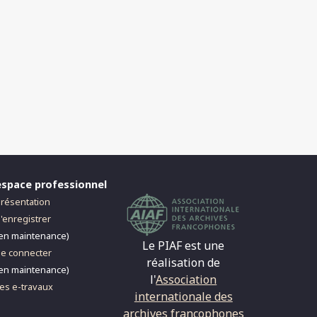
espace professionnel
résentation
'enregistrer
en maintenance)
Le PIAF est une
e connecter
réalisation de
en maintenance)
l'
Association
es e-travaux
internationale des
archives francophones