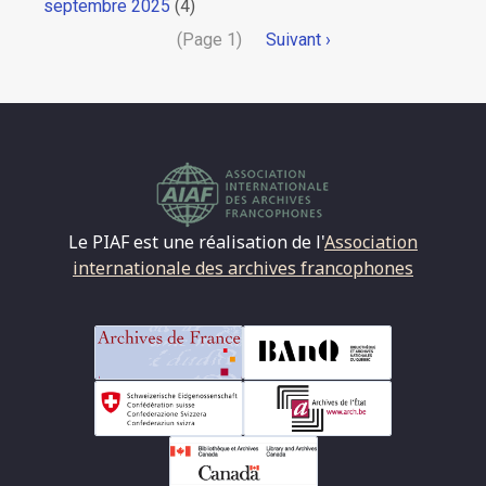
septembre 2025
(4)
Pagination
(Page 1)
Page
Suivant ›
suivante
Le PIAF est une réalisation de l'
Association
internationale des archives francophones