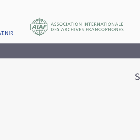
VENIR
S