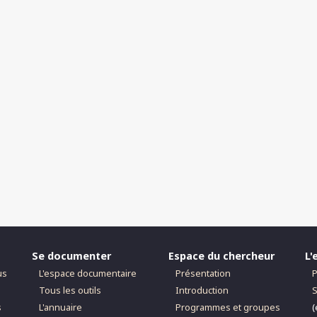
Se documenter
Espace du chercheur
L'
us
L'espace documentaire
Présentation
P
Tous les outils
Introduction
S
s
L'annuaire
Programmes et groupes
(