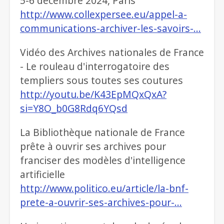
5-6 décembre 2024, Paris
http://www.collexpersee.eu/appel-a-
communications-archiver-les-savoirs-…
Vidéo des Archives nationales de France
- Le rouleau d'interrogatoire des
templiers sous toutes ses coutures
http://youtu.be/K43EpMQxQxA?
si=Y8O_b0G8Rdq6YQsd
La Bibliothèque nationale de France
prête à ouvrir ses archives pour
franciser des modèles d'intelligence
artificielle
http://www.politico.eu/article/la-bnf-
prete-a-ouvrir-ses-archives-pour-…