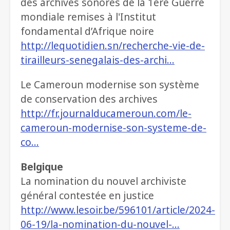
des archives sonores de la 1ère Guerre
mondiale remises à l'Institut
fondamental d’Afrique noire
http://lequotidien.sn/recherche-vie-de-
tirailleurs-senegalais-des-archi…
Le Cameroun modernise son système
de conservation des archives
http://fr.journalducameroun.com/le-
cameroun-modernise-son-systeme-de-
co…
Belgique
La nomination du nouvel archiviste
général contestée en justice
http://www.lesoir.be/596101/article/2024-
06-19/la-nomination-du-nouvel-…