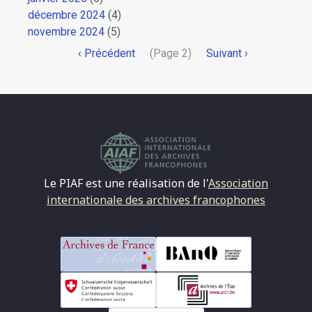
décembre 2024
(4)
novembre 2024
(5)
Pagination
Page
‹ Précédent
(Page 2)
Page
Suivant ›
précédente
suivante
Le PIAF est une réalisation de l'
Association
internationale des archives francophones