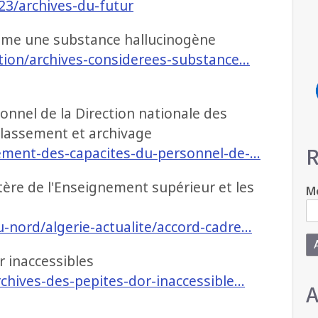
023/archives-du-futur
omme une substance hallucinogène
ation/archives-considerees-substance…
nnel de la Direction nationale des
classement et archivage
R
cement-des-capacites-du-personnel-de-…
stère de l'Enseignement supérieur et les
Mo
-nord/algerie-actualite/accord-cadre…
r inaccessibles
rchives-des-pepites-dor-inaccessible…
A