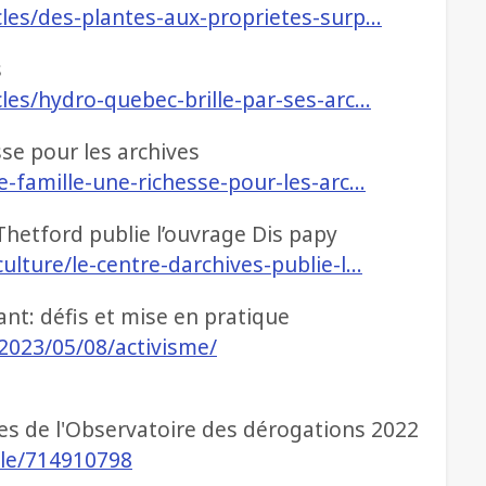
cles/des-plantes-aux-proprietes-surp…
s
cles/hydro-quebec-brille-par-ses-arc…
sse pour les archives
re-famille-une-richesse-pour-les-arc…
 Thetford publie l’ouvrage Dis papy
ulture/le-centre-darchives-publie-l…
tant: défis et mise en pratique
2023/05/08/activisme/
es de l'Observatoire des dérogations 2022
icle/714910798