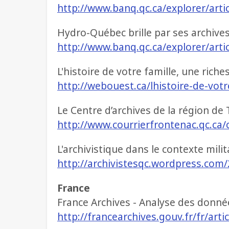
http://www.banq.qc.ca/explorer/arti
Hydro-Québec brille par ses archive
http://www.banq.qc.ca/explorer/arti
L'histoire de votre famille, une riche
http://webouest.ca/lhistoire-de-vot
Le Centre d’archives de la région de
http://www.courrierfrontenac.qc.ca/c
L'archivistique dans le contexte mili
http://archivistesqc.wordpress.com/
France
France Archives - Analyse des donné
http://francearchives.gouv.fr/fr/art