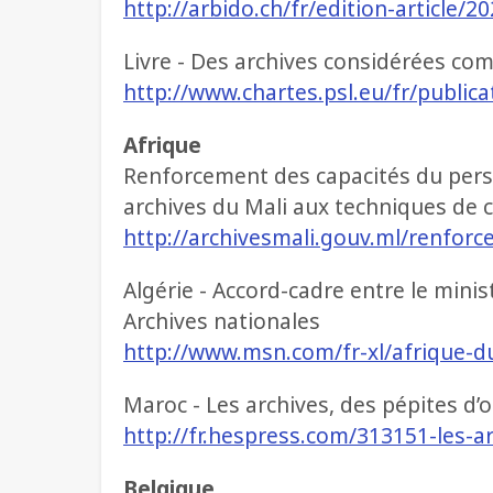
http://arbido.ch/fr/edition-article/2
Livre - Des archives considérées c
http://www.chartes.psl.eu/fr/public
Afrique
Renforcement des capacités du perso
archives du Mali aux techniques de 
http://archivesmali.gouv.ml/renfor
Algérie - Accord-cadre entre le mini
Archives nationales
http://www.msn.com/fr-xl/afrique-du
Maroc - Les archives, des pépites d’o
http://fr.hespress.com/313151-les-a
Belgique