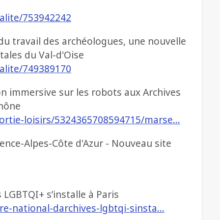
ualite/753942242
 du travail des archéologues, une nouvelle
ales du Val-d'Oise
ualite/749389170
on immersive sur les robots aux Archives
hône
sortie-loisirs/5324365708594715/marse…
ence-Alpes-Côte d'Azur - Nouveau site
 LGBTQI+ s’installe à Paris
re-national-darchives-lgbtqi-sinsta…