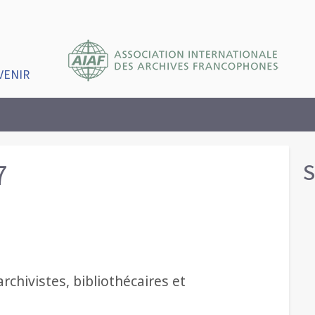
VENIR
7
S
rchivistes, bibliothécaires et