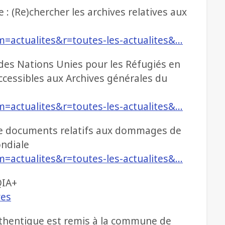
e : (Re)chercher les archives relatives aux
m=actualites&r=toutes-les-actualites&…
des Nations Unies pour les Réfugiés en
cessibles aux Archives générales du
m=actualites&r=toutes-les-actualites&…
e de documents relatifs aux dommages de
ndiale
m=actualites&r=toutes-les-actualites&…
QIA+
ves
uthentique est remis à la commune de