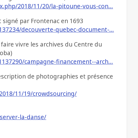
ex.php/2018/11/20/la-pitoune-vous-con…
 signé par Frontenac en 1693
e/1137234/decouverte-quebec-document-…
aire vivre les archives du Centre du
toba)
le/1137290/campagne-financement--arch…
 description de photographies et présence
/2018/11/19/crowdsourcing/
nserver-la-danse/