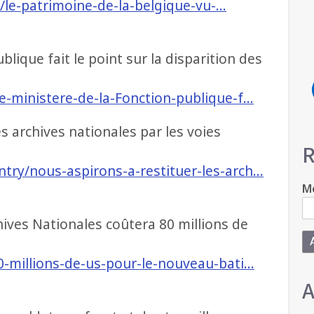
re/le-patrimoine-de-la-belgique-vu-…
blique fait le point sur la disparition des
e-ministere-de-la-Fonction-publique-f…
es archives nationales par les voies
R
try/nous-aspirons-a-restituer-les-arch…
Mo
ives Nationales coûtera 80 millions de
0-millions-de-us-pour-le-nouveau-bati…
A