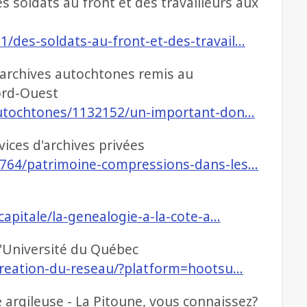
s soldats au front et des travailleurs aux
1/des-soldats-au-front-et-des-travail…
'archives autochtones remis au
ord-Ouest
-autochtones/1132152/un-important-don…
ices d'archives privées
41764/patrimoine-compressions-dans-les…
-capitale/la-genealogie-a-la-cote-a…
l'Université du Québec
/creation-du-reseau/?platform=hootsu…
 argileuse - La Pitoune, vous connaissez?