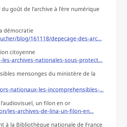
 du goût de l'archive à l'ère numérique
1
la démocratie
-foucher/blog/161118/depecage-des-arc…
tion citoyenne
-les-archives-nationales-sous-protect…
nsibles mensonges du ministère de la
sors-nationaux-les-incomprehensibles-…
l'audiovisuel, un filon en or
on/les-archives-de-lina-un-filon-en…
t à la Bibliothèque nationale de France