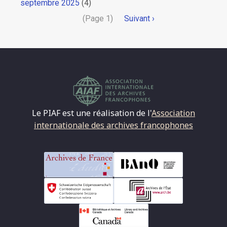
septembre 2025
(4)
Pagination
(Page 1)
Page
Suivant ›
suivante
Le PIAF est une réalisation de l'
Association
internationale des archives francophones