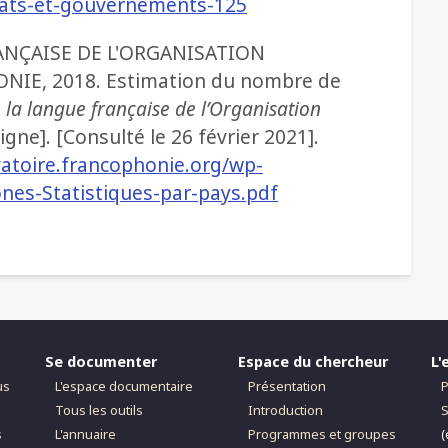
tats-et-gouvernements-125
ANÇAISE DE L'ORGANISATION
IE, 2018. Estimation du nombre de
 la langue française de l’Organisation
igne]. [Consulté le 26 février 2021].
vatoire.francophonie.org/wp-
nes-Statistiques-par-pays.pdf
Se documenter
Espace du chercheur
L'
us
L'espace documentaire
Présentation
P
Tous les outils
Introduction
S
s
L'annuaire
Programmes et groupes
(