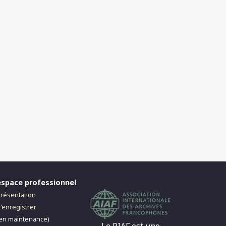
espace professionnel
résentation
'enregistrer
en maintenance)
Le PIAF est une