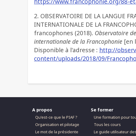
https://www.francophonie.org/88-e
2. OBSERVATOIRE DE LA LANGUE FR
INTERNATIONALE DE LA FRANCOPHON
francophones (2018).
Observatoire de
internationale de la Francophonie
[en l
Disponible à l'adresse :
http://obser
content/uploads/2018/09/Francopho
A propos
Se former
Qu'est-ce que le PIAF ?
Une formation pour to
Organisation et pilotage
Tous les cours
Le mot de la présidente
Le guide utilisateur de