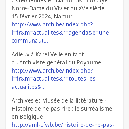
cisterciennes en Namurois : l’abbaye
Notre-Dame du Vivier au XVe siècle
15 février 2024, Namur
http://www.arch.be/index.php?
l=fr&m=actualites&r=agenda&e=une-
communaut…
Adieux à Karel Velle en tant
qu'Archiviste général du Royaume
http://www.arch.be/index.php?
l=fr&m=actualites&r=toutes-les-
actualites&…
Archives et Musée de la littérature -
Histoire de ne pas rire : le surréalisme
en Belgique
http://aml-cfwb.be/histoire-de-ne-pas-