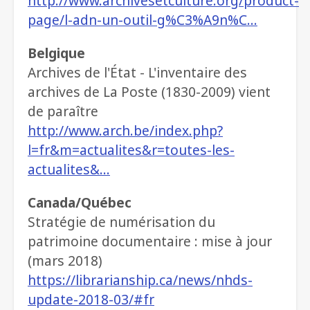
http://www.archivesetculture.org/product-
page/l-adn-un-outil-g%C3%A9n%C…
Belgique
Archives de l'État - L'inventaire des
archives de La Poste (1830-2009) vient
de paraître
http://www.arch.be/index.php?
l=fr&m=actualites&r=toutes-les-
actualites&…
Canada/Québec
Stratégie de numérisation du
patrimoine documentaire : mise à jour
(mars 2018)
https://librarianship.ca/news/nhds-
update-2018-03/#fr