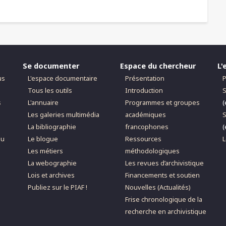
Se documenter
Espace du chercheur
L'
us
L'espace documentaire
Présentation
P
Tous les outils
Introduction
S
s
L'annuaire
Programmes et groupes
(
Les galeries multimédia
académiques
S
La bibliographie
francophones
(
du
Le blogue
Ressources
L
Les métiers
méthodologiques
La webographie
Les revues d’archivistique
Lois et archives
Financements et soutien
Publiez sur le PIAF !
Nouvelles (Actualités)
Frise chronologique de la
recherche en archivistique