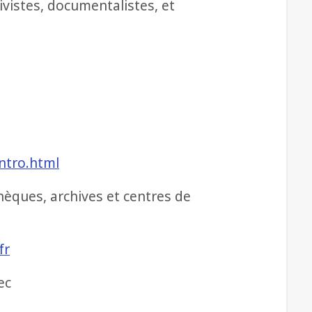
ivistes, documentalistes, et
intro.html
hèques, archives et centres de
fr
ec