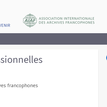
VENIR
ssionnelles
ives francophones