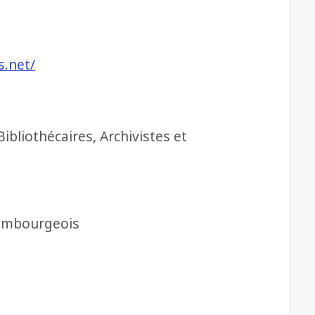
s.net/
bliothécaires, Archivistes et
xembourgeois