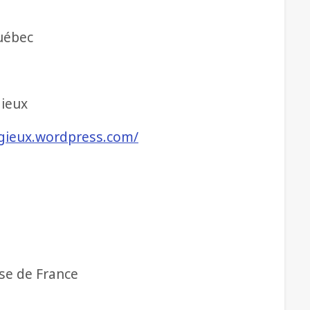
uébec
gieux
igieux.wordpress.com/
ise de France