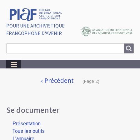
POUR UNE ARCHIVISTIQUE
FRANCOPHONE D'AVENIR
Search
Search
Breadcrumbs
Pagination
Page
‹ Précédent
(Page 2)
précédente
Se documenter
Présentation
Tous les outils
L'annuaire