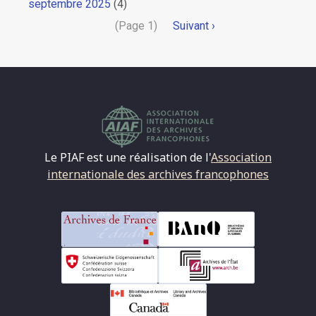
septembre 2025
(4)
Pagination
(Page 1)
Page
Suivant ›
suivante
Le PIAF est une réalisation de l'
Association
internationale des archives francophones