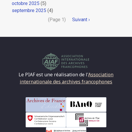
octobre 2025
(5)
septembre 2025
(4)
Pagination
(Page 1)
Page
Suivant ›
suivante
Le PIAF est une réalisation de l'
Association
internationale des archives francophones