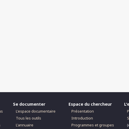
Se documenter
Espace du chercheur
L'
us
L'espace documentaire
Présentation
P
Tous les outils
Introduction
S
s
L'annuaire
Programmes et groupes
(