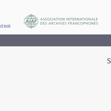
VENIR
S