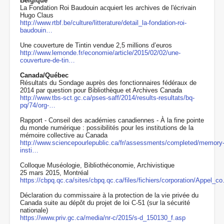
Belgique
La Fondation Roi Baudouin acquiert les archives de l'écrivain
Hugo Claus
http://www.rtbf.be/culture/litterature/detail_la-fondation-roi-
baudouin…
Une couverture de Tintin vendue 2,5 millions d’euros
http://www.lemonde.fr/economie/article/2015/02/02/une-
couverture-de-tin…
Canada/Québec
Résultats du Sondage auprès des fonctionnaires fédéraux de
2014 par question pour Bibliothèque et Archives Canada
http://www.tbs-sct.gc.ca/pses-saff/2014/results-resultats/bq-
pq/74/org-…
Rapport - Conseil des académies canadiennes - À la fine pointe
du monde numérique : possibilités pour les institutions de la
mémoire collective au Canada
http://www.sciencepourlepublic.ca/fr/assessments/completed/memory
insti…
Colloque Muséologie, Bibliothéconomie, Archivistique
25 mars 2015, Montréal
https://cbpq.qc.ca/sites/cbpq.qc.ca/files/fichiers/corporation/Appel_c
Déclaration du commissaire à la protection de la vie privée du
Canada suite au dépôt du projet de loi C-51 (sur la sécurité
nationale)
https://www.priv.gc.ca/media/nr-c/2015/s-d_150130_f.asp