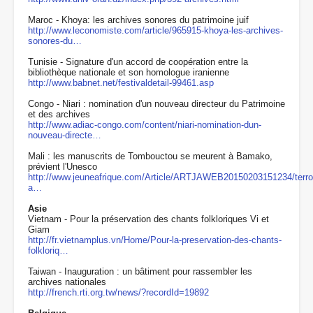
Maroc - Khoya: les archives sonores du patrimoine juif
http://www.leconomiste.com/article/965915-khoya-les-archives-
sonores-du…
Tunisie - Signature d'un accord de coopération entre la
bibliothèque nationale et son homologue iranienne
http://www.babnet.net/festivaldetail-99461.asp
Congo - Niari : nomination d'un nouveau directeur du Patrimoine
et des archives
http://www.adiac-congo.com/content/niari-nomination-dun-
nouveau-directe…
Mali : les manuscrits de Tombouctou se meurent à Bamako,
prévient l'Unesco
http://www.jeuneafrique.com/Article/ARTJAWEB20150203151234/terro
a…
Asie
Vietnam - Pour la préservation des chants folkloriques Vi et
Giam
http://fr.vietnamplus.vn/Home/Pour-la-preservation-des-chants-
folkloriq…
Taiwan - Inauguration : un bâtiment pour rassembler les
archives nationales
http://french.rti.org.tw/news/?recordId=19892