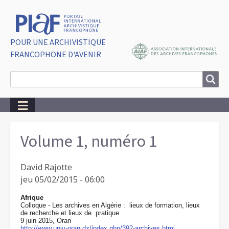
POUR UNE ARCHIVISTIQUE
FRANCOPHONE D'AVENIR
Search
Search
Breadcrumbs
Volume 1, numéro 1
David Rajotte
jeu 05/02/2015 - 06:00
Afrique
Colloque - Les archives en Algérie : lieux de formation, lieux
de recherche et lieux de pratique
9 juin 2015, Oran
http://www.univ-oran.dz/index.php/392-archives.html