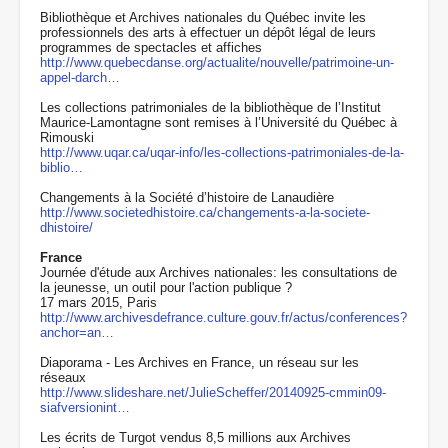
Bibliothèque et Archives nationales du Québec invite les
professionnels des arts à effectuer un dépôt légal de leurs
programmes de spectacles et affiches
http://www.quebecdanse.org/actualite/nouvelle/patrimoine-un-
appel-darch…
Les collections patrimoniales de la bibliothèque de l’Institut
Maurice-Lamontagne sont remises à l’Université du Québec à
Rimouski
http://www.uqar.ca/uqar-info/les-collections-patrimoniales-de-la-
biblio…
Changements à la Société d’histoire de Lanaudière
http://www.societedhistoire.ca/changements-a-la-societe-
dhistoire/
France
Journée d'étude aux Archives nationales: les consultations de
la jeunesse, un outil pour l'action publique ?
17 mars 2015, Paris
http://www.archivesdefrance.culture.gouv.fr/actus/conferences?
anchor=an…
Diaporama - Les Archives en France, un réseau sur les
réseaux
http://www.slideshare.net/JulieScheffer/20140925-cmmin09-
siafversionint…
Les écrits de Turgot vendus 8,5 millions aux Archives