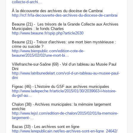
collecte-d-archi…
À la découverte des archives du diocèse de Cambrai
http://rcf.fr/la-decouverte-des-archives-du-diocese-de-cambrai
Beaune (21) - Les trésors de la Grande Collecte aux Archives
Municipales : le fonds Charles
http://www.beaune.fr/spip.php?article2630
Beaune (21) - Trésor d'archives: une mort bien mystérieuse :
crime ou suicide ?
http://www.bienpublic.com/edition-cote-de-
beaune/2015/02/02/une-mort-bi…
Villefranche-sur-Saône (69) - Vol d’un tableau au Musée Paul
Dini
http://www.latribunedelart.com/vol-d-un-tableau-au-musee-paul-
dini
Figeac (46) - L'histoire du GSF aux archives municipales
http://www.ladepeche.fr/article/2015/01/30/2039663-l-histoire-
du-gsf-au…
Chalon (38) - Archives municipales: la mémoire largement
enrichie
http://www.lejsl.com/edition-de-chalon/2015/02/01/la-memoire-
largement-…
Bazas (33) - Les archives sont en ligne
http://www.lerepublicain.net/les-archives-sont-en-ligne_24642/