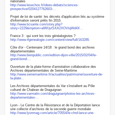
nationales
http://www.lesechos.fr/idees-debats/sciences-
prospective/0204127762603-…
Projet de loi de santé: les décrets d'application liés au système
d'information seront prêts fin 2015
http://www.ticsante.com/story.php?
story=2229&mjeton=alWUytSXA2XOVtqWd4X…
France 3 : qui sont les trois généalogistes ?
http://www.rfgenealogie.com/content/view/full/163285
Côte d'or - Centenaire 14/18 : le grand bond des archives
départementales
http://www.bienpublic.com/edition-dijon-ville/2015/02/04/le-
grand-bond-…
Ouverture de la plate-forme d’annotation collaborative des
Archives départementales de Seine-Maritime
http://www.seinemaritime.fr/actualites/patrimoine/ouverture-de-
la-plate…
Les Archives départementales du Var s'installent au Pôle
culturel de Chabran de Draguignan
http://www.varmatin.com/draguignan/photos-les-archives-
departementales-…
Lyon - Le Centre de la Résistance et de la Déportation lance
une collecte d’archives de la seconde guerre mondiale
http://www.lyonmag.com/article/70554/le-chrd-lance-une-