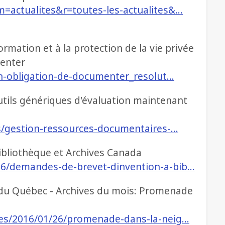
m=actualites&r=toutes-les-actualites&…
rmation et à la protection de la vie privée
menter
ion-obligation-de-documenter_resolut…
utils génériques d'évaluation maintenant
es/gestion-ressources-documentaires-…
ibliothèque et Archives Canada
26/demandes-de-brevet-dinvention-a-bib…
 du Québec - Archives du mois: Promenade
anes/2016/01/26/promenade-dans-la-neig…