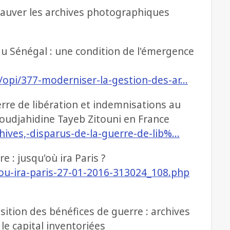
 sauver les archives photographiques
au Sénégal : une condition de l'émergence
/opi/377-moderniser-la-gestion-des-ar…
erre de libération et indemnisations au
Moudjahidine Tayeb Zitouni en France
hives,-disparus-de-la-guerre-de-lib%…
e : jusqu'où ira Paris ?
ou-ira-paris-27-01-2016-313024_108.php
sition des bénéfices de guerre : archives
le capital inventoriées