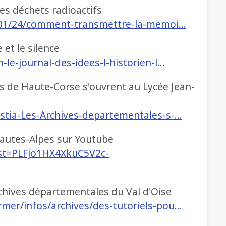
s déchets radioactifs
16/01/24/comment-transmettre-la-memoi…
e et le silence
-le-journal-des-idees-l-historien-l…
es de Haute-Corse s'ouvrent au Lycée Jean-
astia-Les-Archives-departementales-s-…
autes-Alpes sur Youtube
ist=PLFjo1HX4XkuC5V2c-
rchives départementales du Val d'Oise
rmer/infos/archives/des-tutoriels-pou…