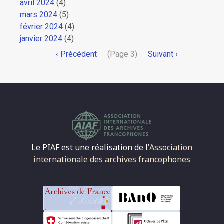
avril 2024
(4)
mars 2024
(5)
février 2024
(4)
janvier 2024
(4)
Pagination
Page
‹ Précédent
(Page 3)
Page
Suivant ›
précédente
suivante
Le PIAF est une réalisation de l'
Association
internationale des archives francophones