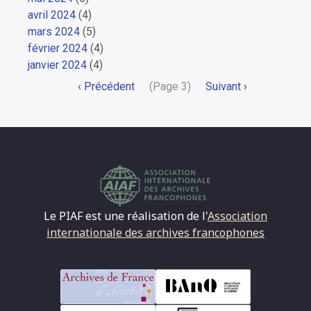
avril 2024
(4)
mars 2024
(5)
février 2024
(4)
janvier 2024
(4)
Pagination
Page
‹ Précédent
(Page 3)
Page
Suivant ›
précédente
suivante
Le PIAF est une réalisation de l'
Association
internationale des archives francophones