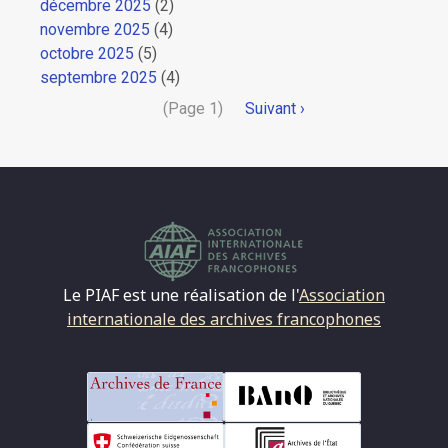
décembre 2025
(2)
novembre 2025
(4)
octobre 2025
(5)
septembre 2025
(4)
Pagination
(Page 1)
Page
Suivant ›
suivante
Le PIAF est une réalisation de l'
Association
internationale des archives francophones