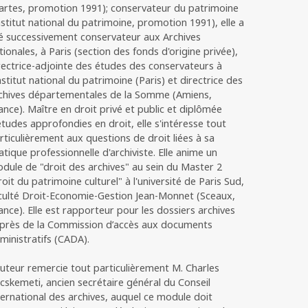
artes, promotion 1991); conservateur du patrimoine
nstitut national du patrimoine, promotion 1991), elle a
é successivement conservateur aux Archives
tionales, à Paris (section des fonds d'origine privée),
rectrice-adjointe des études des conservateurs à
Institut national du patrimoine (Paris) et directrice des
chives départementales de la Somme (Amiens,
ance). Maître en droit privé et public et diplômée
études approfondies en droit, elle s'intéresse tout
rticulièrement aux questions de droit liées à sa
atique professionnelle d'archiviste. Elle anime un
dule de "droit des archives" au sein du Master 2
roit du patrimoine culturel" à l'université de Paris Sud,
culté Droit-Economie-Gestion Jean-Monnet (Sceaux,
ance). Elle est rapporteur pour les dossiers archives
près de la Commission d’accès aux documents
ministratifs (CADA).
auteur remercie tout particulièrement M. Charles
cskemeti, ancien secrétaire général du Conseil
ternational des archives, auquel ce module doit