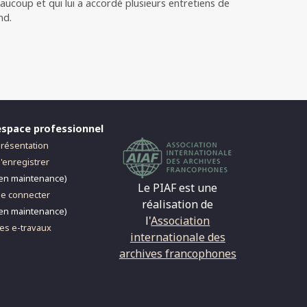
aucoup et qui lui a accordé plusieurs entretiens de
nd.
espace professionnel
résentation
'enregistrer
en maintenance)
Le PIAF est une
e connecter
réalisation de
en maintenance)
l'
Association
es e-travaux
internationale des
archives francophones