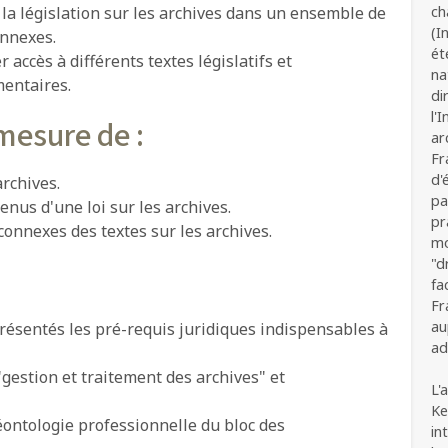
 la législation sur les archives dans un ensemble de
ch
(I
onnexes.
ét
 accès à différents textes législatifs et
na
entaires.
di
l'
mesure de :
ar
Fr
d'
archives.
pa
nus d'une loi sur les archives.
pr
 connexes des textes sur les archives.
mo
"d
fa
Fr
au
résentés les pré-requis juridiques indispensables à
ad
"gestion et traitement des archives" et
L'
Ke
déontologie professionnelle du bloc des
in