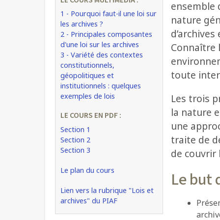
LE COURS MULTIMÉDIA :
ensemble d
1 - Pourquoi faut-il une loi sur
nature gén
les archives ?
d’archives 
2 - Principales composantes
d'une loi sur les archives
Connaître 
3 - Variété des contextes
environnem
constitutionnels,
toute inter
géopolitiques et
institutionnels : quelques
exemples de lois
Les trois 
la nature e
LE COURS EN PDF :
une approc
Section 1
traite de d
Section 2
Section 3
de couvrir
Le plan du cours
Le but 
Lien vers la rubrique "Lois et
archives" du PIAF
Présen
archiv