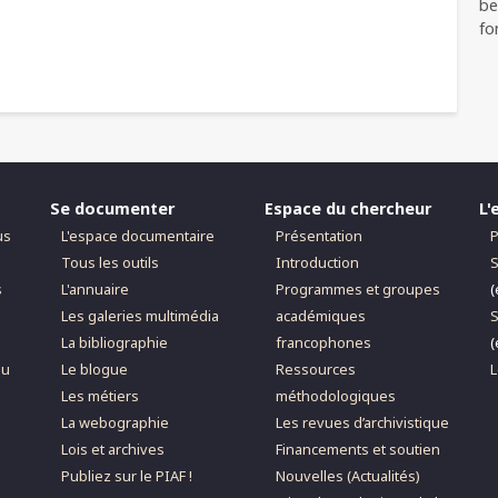
be
fo
Se documenter
Espace du chercheur
L'
us
L'espace documentaire
Présentation
P
Tous les outils
Introduction
S
s
L'annuaire
Programmes et groupes
(
Les galeries multimédia
académiques
S
La bibliographie
francophones
(
du
Le blogue
Ressources
L
Les métiers
méthodologiques
La webographie
Les revues d’archivistique
Lois et archives
Financements et soutien
Publiez sur le PIAF !
Nouvelles (Actualités)