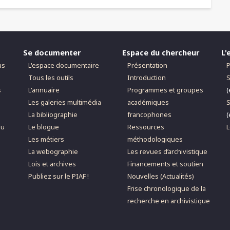
Se documenter
Espace du chercheur
L'
us
L'espace documentaire
Présentation
P
Tous les outils
Introduction
S
s
L'annuaire
Programmes et groupes
(
Les galeries multimédia
académiques
S
La bibliographie
francophones
(
du
Le blogue
Ressources
L
Les métiers
méthodologiques
La webographie
Les revues d’archivistique
Lois et archives
Financements et soutien
Publiez sur le PIAF !
Nouvelles (Actualités)
Frise chronologique de la
recherche en archivistique