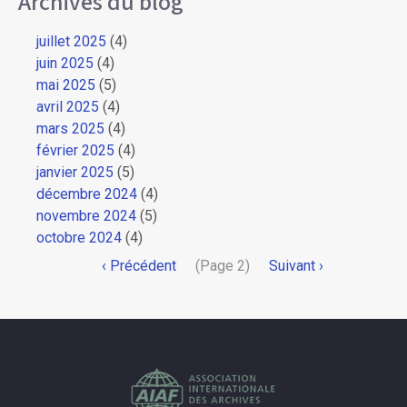
Archives du blog
juillet 2025
(4)
juin 2025
(4)
mai 2025
(5)
avril 2025
(4)
mars 2025
(4)
février 2025
(4)
janvier 2025
(5)
décembre 2024
(4)
novembre 2024
(5)
octobre 2024
(4)
Pagination
Page
‹ Précédent
(Page 2)
Page
Suivant ›
précédente
suivante