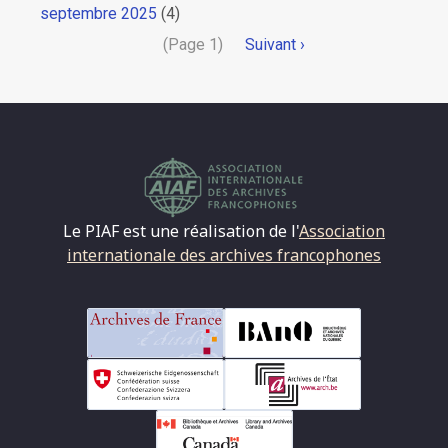
septembre 2025
(4)
Pagination
(Page 1)
Page
Suivant ›
suivante
Le PIAF est une réalisation de l'
Association
internationale des archives francophones