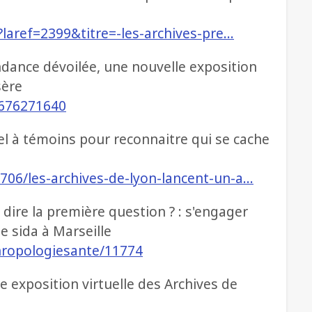
?laref=2399&titre=-les-archives-pre…
ndance dévoilée, une nouvelle exposition
sère
e/676271640
el à témoins pour reconnaitre qui se cache
706/les-archives-de-lyon-lancent-un-a…
 dire la première question ? : s'engager
le sida à Marseille
thropologiesante/11774
e exposition virtuelle des Archives de