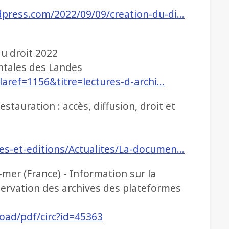
rdpress.com/2022/09/09/creation-du-di…
du droit 2022
ntales des Landes
p?laref=1156&titre=lectures-d-archi…
tauration : accès, diffusion, droit et
ues-et-editions/Actualites/La-documen…
-mer (France) - Information sur la
nservation des archives des plateformes
oad/pdf/circ?id=45363