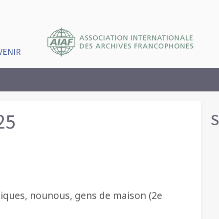
VENIR
25
S
stiques, nounous, gens de maison (2e