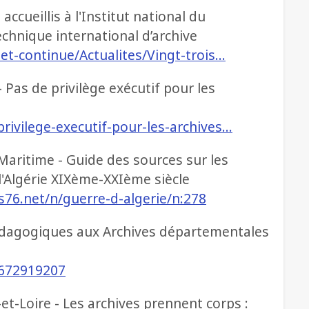
ccueillis à l'Institut national du
chnique international d’archive
-et-continue/Actualites/Vingt-trois…
- Pas de privilège exécutif pour les
privilege-executif-pour-les-archives…
aritime - Guide des sources sur les
 l'Algérie XIXème-XXIème siècle
76.net/n/guerre-d-algerie/n:278
pédagogiques aux Archives départementales
e/672919207
t-Loire - Les archives prennent corps :