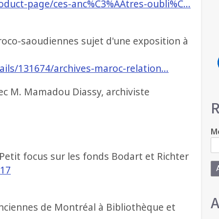
product-page/ces-anc%C3%AAtres-oubli%C…
aroco-saoudiennes sujet d'une exposition à
tails/131674/archives-maroc-relation…
vec M. Mamadou Diassy, archiviste
R
Mo
 Petit focus sur les fonds Bodart et Richter
417
A
anciennes de Montréal à Bibliothèque et