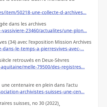
es/item/50218-une-collecte-d-archives…
gée dans les archives
-vassiviere-23460/actualites/une-plon…
es (34) avec l'exposition Mission Archives
e-dans-le-temps-a-pierresvives-avec-…
 siècle retrouvés en Deux-Sèvres
-aquitaine/melle-79500/des-registres…
, une centenaire en plein dans l'actu
ociation-archivistes-suisses-une-cen…
éraires suisses, no 30 (2022)¸