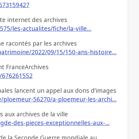
e/673159427
site internet des archives
575/les-actualites/fiche/la-ville…
me racontés par les archives
patrimoine/2022/09/15/150-ans-histoire…
nt FranceArchives
te/676261552
ipales lancent un appel aux dons d’images
ne/ploemeur-56270/a-ploemeur-les-archi…
 aux archives de la ville
agde-des-pieces-exceptionnelles-aux-…
re de la Seconde Guerre mondiale au