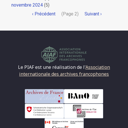
novembre 2024
(5)
Pagination
Page
‹ Précédent
(Page 2)
Page
Suivant ›
précédente
suivante
Le PIAF est une réalisation de l'
Association
internationale des archives francophones