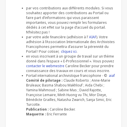
par vos contributions aux différents modules. Si vous
souhaitez apporter des contributions au Portail ou
faire part d’informations qui vous paraissent
importantes, vous pouvez remplir les formulaires
dédiés à cet effet sur la page d’accueil du portail.
N’hésitez pas !
par votre aide financière (adhésion à l’
AIAF
). Votre
adhésion à l’Association Internationale des Archivistes
Francophones permettra d’assurer la pérennité du
Portail ! Pour cotiser,
cliquez ici
.
en vous inscrivant à un groupe de travail sur un thème
donné dans l’espace « E-Professionnel ». Vous pouvez
contacter le webmestre
Caroline Becker pour prendre
connaissance des travaux en cours et vous inscrire.
Portail international archivistique francophone - ©
aiaf
Comité de pilotage :
Claude Roberto ; Anne-Marie
Bruleaux; Basma Shabou Makhlouf ; Aida Chebi ;
Yamina Mahmoud ; Sabine Mas ; David Rajotte,
Françoise Lemaire, Minh Huong vu Thi, Mor Dieye,
Bénédicte Grailles, Natasha Zwarich, Sanja Simic, Eric
Turcotte.
Publication :
Caroline Becker.
Maquette :
Eric Ferrante