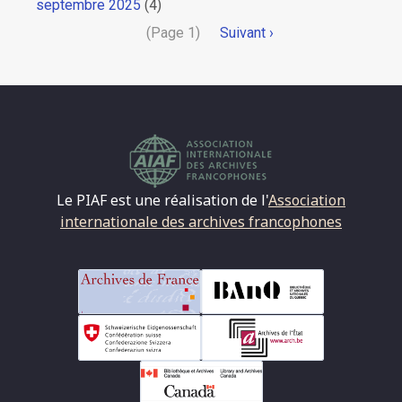
septembre 2025
(4)
Pagination
(Page 1)
Page
Suivant ›
suivante
Le PIAF est une réalisation de l'
Association
internationale des archives francophones