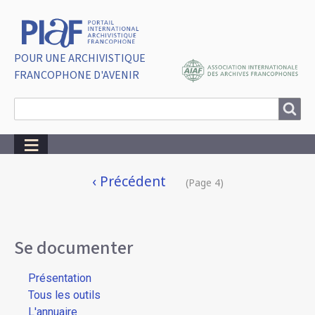
POUR UNE ARCHIVISTIQUE
FRANCOPHONE D'AVENIR
Search
Search
Breadcrumbs
Pagination
Page
‹ Précédent
(Page 4)
précédente
Se documenter
Présentation
Tous les outils
L'annuaire