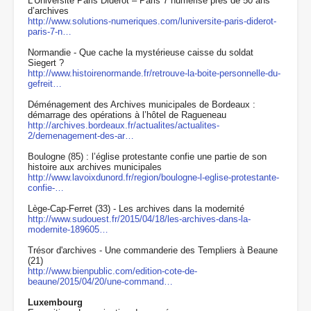
L'Université Paris Diderot – Paris 7 numérise près de 50 ans
d’archives
http://www.solutions-numeriques.com/luniversite-paris-diderot-
paris-7-n…
Normandie - Que cache la mystérieuse caisse du soldat
Siegert ?
http://www.histoirenormande.fr/retrouve-la-boite-personnelle-du-
gefreit…
Déménagement des Archives municipales de Bordeaux :
démarrage des opérations à l’hôtel de Ragueneau
http://archives.bordeaux.fr/actualites/actualites-
2/demenagement-des-ar…
Boulogne (85) : l’église protestante confie une partie de son
histoire aux archives municipales
http://www.lavoixdunord.fr/region/boulogne-l-eglise-protestante-
confie-…
Lège-Cap-Ferret (33) - Les archives dans la modernité
http://www.sudouest.fr/2015/04/18/les-archives-dans-la-
modernite-189605…
Trésor d'archives - Une commanderie des Templiers à Beaune
(21)
http://www.bienpublic.com/edition-cote-de-
beaune/2015/04/20/une-command…
Luxembourg