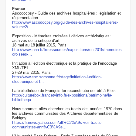
France
Ascodocpsy - Guide des archives hospitalières : législation et
réglementation
http://www.ascodocpsy.org/guide-des-archives-hospitalieres-
volume2/
Exposition - Mémoires croisées / dérives archivistiques:
archives de la critique d’art
18 mai au 18 juillet 2015, Paris
http://www.inha.fr/fr/ressources/expositions/en-2015/memoires-
croisees-…
Initiation à l’édition électronique et la pratique de l’encodage
XML/TEI
27-29 mai 2015, Paris
http://www.enc.sorbonne.fr/stage/initiation-l-edition-
electronique-et-l…
La bibliothèque de François Ier reconstituée cet été à Blois
http://culturebox.francetvinfo.fr/expositions/patrimoine/la-
bibliothequ…
Nous sommes allés chercher les tracts des années 1970 dans
les archives communistes des Archives départementales de
Bobigny
https://fr.news.yahoo.com/all%C3%A9s-voir-tracts-
communistes-ann%C3%A9e…