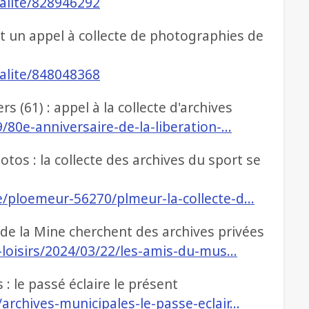
ualite/828946292
t un appel à collecte de photographies de
ualite/848048368
rs (61) : appel à la collecte d'archives
/80e-anniversaire-de-la-liberation-…
tos : la collecte des archives du sport se
e/ploemeur-56270/plmeur-la-collecte-d…
e la Mine cherchent des archives privées
e-loisirs/2024/03/22/les-amis-du-mus…
 : le passé éclaire le présent
archives-municipales-le-passe-eclair…