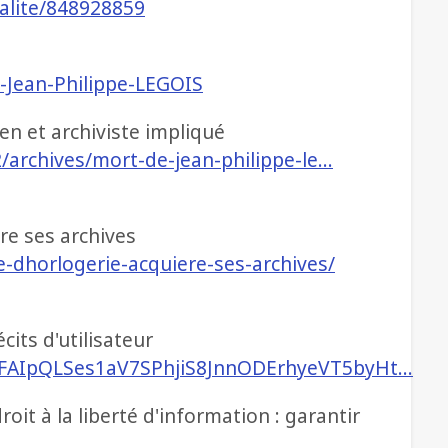
ualite/848928859
e-Jean-Philippe-LEGOIS
en et archiviste impliqué
2/archives/mort-de-jean-philippe-le…
re ses archives
e-dhorlogerie-acquiere-ses-archives/
cits d'utilisateur
/1FAIpQLSes1aV7SPhjiS8JnnODErhyeVT5byHt…
roit à la liberté d'information : garantir