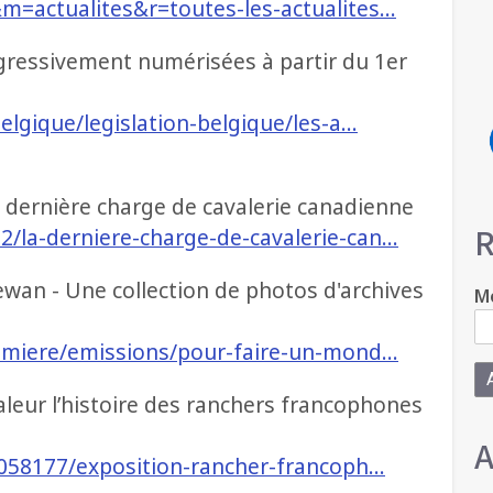
&m=actualites&r=toutes-les-actualites…
ogressivement numérisées à partir du 1er
belgique/legislation-belgique/les-a…
a dernière charge de cavalerie canadienne
R
2/la-derniere-charge-de-cavalerie-can…
ewan - Une collection de photos d'archives
Mo
premiere/emissions/pour-faire-un-mond…
eur l’histoire des ranchers francophones
A
/2058177/exposition-rancher-francoph…