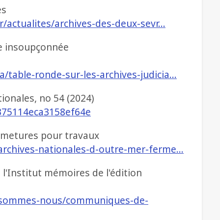
es
fr/actualites/archives-des-deux-sevr…
sse insoupçonnée
/table-ronde-sur-les-archives-judicia…
tionales, no 54 (2024)
375114eca3158ef64e
ermetures pour travaux
archives-nationales-d-outre-mer-ferme…
l'Institut mémoires de l'édition
i-sommes-nous/communiques-de-