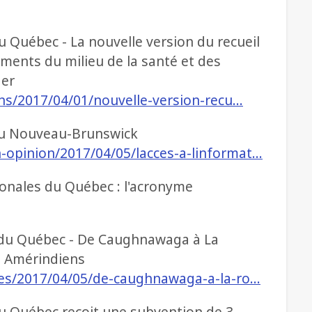
u Québec - La nouvelle version du recueil
ments du milieu de la santé et des
ger
ons/2017/04/01/nouvelle-version-recu…
e au Nouveau-Brunswick
-opinion/2017/04/05/lacces-a-linformat…
ionales du Québec : l'acronyme
s du Québec - De Caughnawaga à La
es Amérindiens
nes/2017/04/05/de-caughnawaga-a-la-ro…
du Québec reçoit une subvention de 3