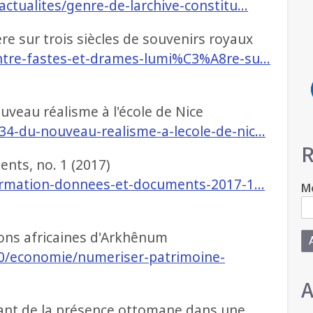
ctualites/genre-de-larchive-constitu…
ère sur trois siècles de souvenirs royaux
entre-fastes-et-drames-lumi%C3%A8re-su…
ouveau réalisme à l'école de Nice
34-du-nouveau-realisme-a-lecole-de-nic…
R
nts, no. 1 (2017)
nformation-donnees-et-documents-2017-1…
Mo
ions africaines d'Arkhênum
0/economie/numeriser-patrimoine-
A
tant de la présence ottomane dans une