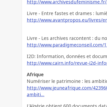
http://www.archivesdufeminisme.fr/a
Livre - Entre fastes et drames : lumi
http://www.avantpropos.eu/livres/
Livre - Les archives racontent : du n
http://www.paradigmeconseil.com/1
I2D: Information, données et docume
http://www.cairn.info/revue-i2d-i
Afrique
Numériser le patrimoine : les ambit
http://www.jeuneafrique.com/42396
ambiti…
L'Algérie obtient 600 documents da