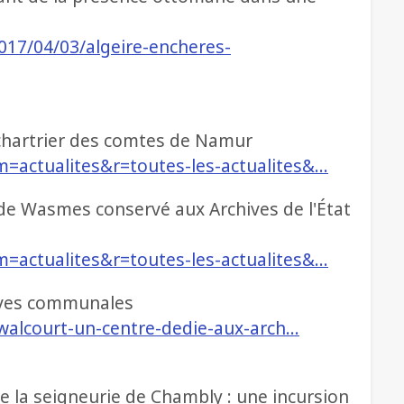
17/04/03/algeire-encheres-
 chartrier des comtes de Namur
m=actualites&r=toutes-les-actualites&…
s de Wasmes conservé aux Archives de l'État
m=actualites&r=toutes-les-actualites&…
hives communales
l_walcourt-un-centre-dedie-aux-arch…
de la seigneurie de Chambly : une incursion